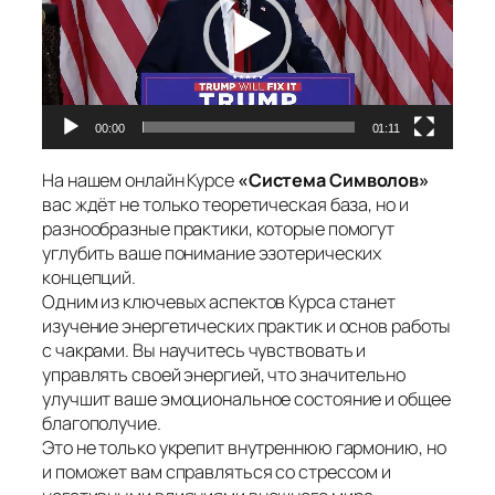
00:00
01:11
На нашем онлайн Курсе
«Система Символов»
вас ждёт не только теоретическая база, но и
разнообразные практики, которые помогут
углубить ваше понимание эзотерических
концепций.
Одним из ключевых аспектов Курса станет
изучение энергетических практик и основ работы
с чакрами. Вы научитесь чувствовать и
управлять своей энергией, что значительно
улучшит ваше эмоциональное состояние и общее
благополучие.
Это не только укрепит внутреннюю гармонию, но
и поможет вам справляться со стрессом и