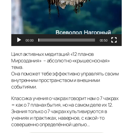
00:00
00:50
Цикл активных медитаций «12 планов
Мироздания» – абсолютно «крышесносная»
тема.
Она поможет тебе эффективно управлять своим
внутренним пространством и внешними
событиями.
Классика учения о чакрах говорит нам о 7 чакрах
= как о 7 планах бытия, но на самом деле их 12.
Знания только о 7 чакрах культивируются в
учениях и практиках, наверное, с какой-то
совершенно определённой целью…