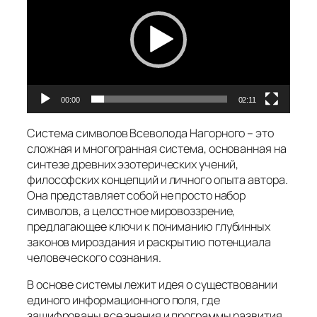
00:00
02:11
Система символов Всеволода Нагорного – это
сложная и многогранная система, основанная на
синтезе древних эзотерических учений,
философских концепций и личного опыта автора.
Она представляет собой не просто набор
символов, а целостное мировоззрение,
предлагающее ключи к пониманию глубинных
законов мироздания и раскрытию потенциала
человеческого сознания.
В основе системы лежит идея о существовании
единого информационного поля, где
зашифрованы все знания и программы развития