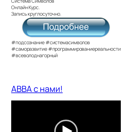
Система Символов
Онлайн Курс.
Запись круглосуточно.
#подсознание
#системасимволов
#саморазвитие
#программированиереальности
#всеволоднагорный
ABBA с нами!
Видеоплеер