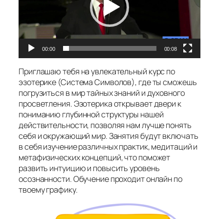
00:00
00:08
Приглашаю тебя на увлекательный курс по
эзотерике (Система Символов), где ты сможешь
погрузиться в мир тайных знаний и духовного
просветления. Эзотерика открывает двери к
пониманию глубинной структуры нашей
действительности, позволяя нам лучше понять
себя и окружающий мир. Занятия будут включать
в себя изучение различных практик, медитаций и
метафизических концепций, что поможет
развить интуицию и повысить уровень
осознанности. Обучение проходит онлайн по
твоему графику.