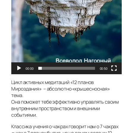
00:00
00:50
Цикл активных медитаций «12 планов
Мироздания» – абсолютно «крышесносная»
тема.
Она поможет тебе эффективно управлять своим
внутренним пространством и внешними
событиями.
Классика учения о чакрах говорит нам о 7 чакрах
= как о 7 планах бытия, но на самом деле их 12.