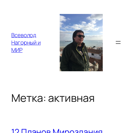
Перейти
к
содержимому
Всеволод
Нагорный и
МИР
Метка:
активная
12 Планов Мироздания