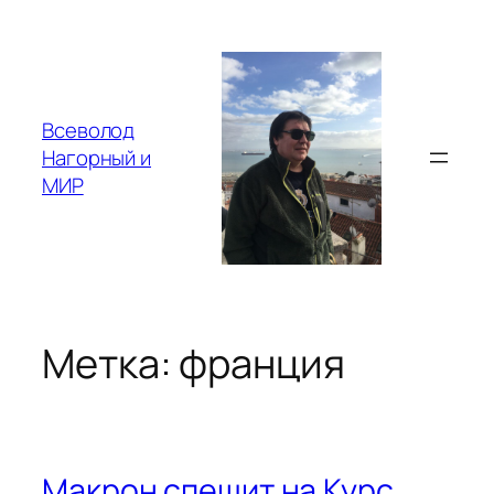
Перейти
к
содержимому
Всеволод
Нагорный и
МИР
Метка:
франция
Макрон спешит на Курс