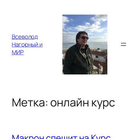
Перейти
к
содержимому
Всеволод
Нагорный и
МИР
Метка:
онлайн курс
Макрон спешит на Курс